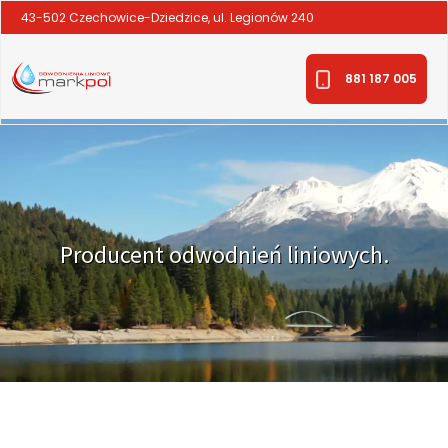
43-502 Czechowice-Dziedzice, ul. Legionów 240
881 187 005
Producent odwodnień liniowych.