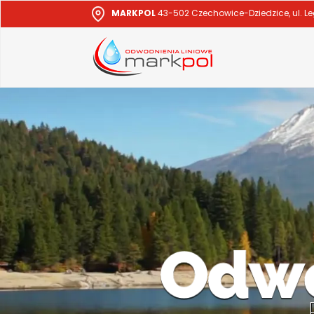
MARKPOL
43-502 Czechowice-Dziedzice, ul. L