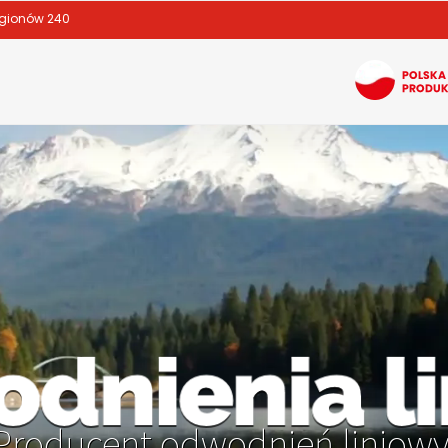
egionów 240
Producent odwodnień liniowy