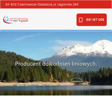
43-502 Czechowice-Dziedzice, ul. Legionów 240
881 187 005
Producent odwodnień liniowych.