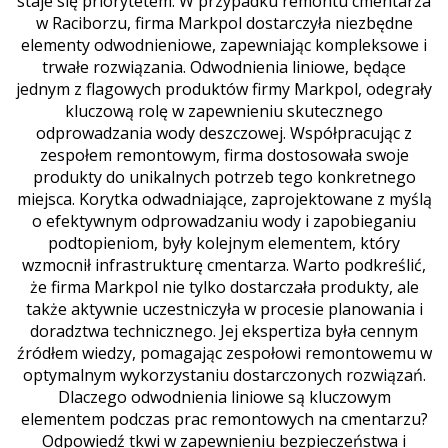
staje się priorytetem. W przypadku remontu cmentarza
w Raciborzu, firma Markpol dostarczyła niezbędne
elementy odwodnieniowe, zapewniając kompleksowe i
trwałe rozwiązania. Odwodnienia liniowe, będące
jednym z flagowych produktów firmy Markpol, odegrały
kluczową rolę w zapewnieniu skutecznego
odprowadzania wody deszczowej. Współpracując z
zespołem remontowym, firma dostosowała swoje
produkty do unikalnych potrzeb tego konkretnego
miejsca. Korytka odwadniające, zaprojektowane z myślą
o efektywnym odprowadzaniu wody i zapobieganiu
podtopieniom, były kolejnym elementem, który
wzmocnił infrastrukturę cmentarza. Warto podkreślić,
że firma Markpol nie tylko dostarczała produkty, ale
także aktywnie uczestniczyła w procesie planowania i
doradztwa technicznego. Jej ekspertiza była cennym
źródłem wiedzy, pomagając zespołowi remontowemu w
optymalnym wykorzystaniu dostarczonych rozwiązań.
Dlaczego odwodnienia liniowe są kluczowym
elementem podczas prac remontowych na cmentarzu?
Odpowiedź tkwi w zapewnieniu bezpieczeństwa i