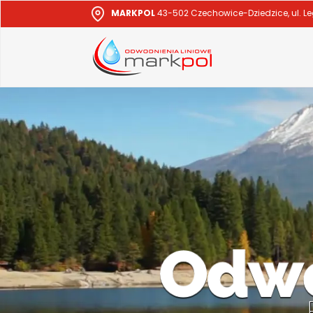
MARKPOL
43-502 Czechowice-Dziedzice, ul. L