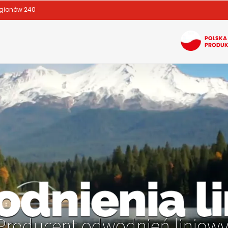
egionów 240
Producent odwodnień liniowy