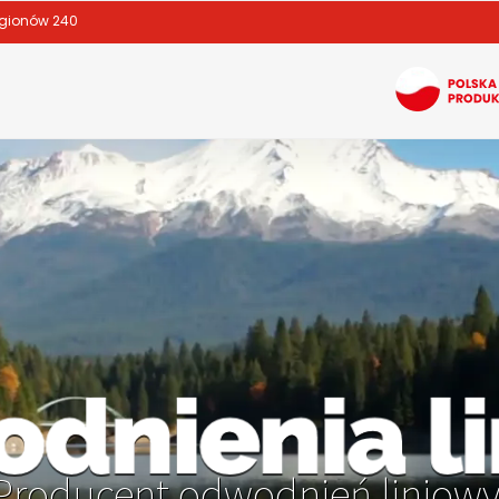
egionów 240
Producent odwodnień liniowy