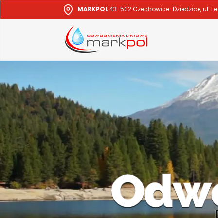
MARKPOL
43-502 Czechowice-Dziedzice, ul. L